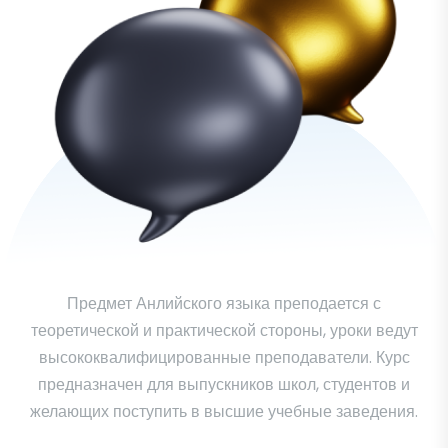
Предмет Анлийского языка преподается с
теоретической и практической стороны, уроки ведут
высококвалифицированные преподаватели. Курс
предназначен для выпускников школ, студентов и
желающих поступить в высшие учебные заведения.