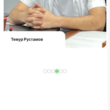
Хакимджон Абдримов