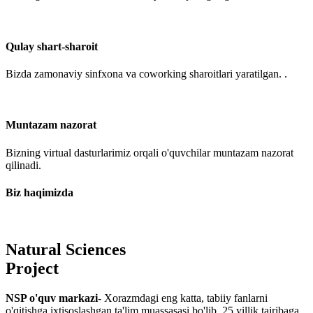
Qulay shart-sharoit
Bizda zamonaviy sinfxona va coworking sharoitlari yaratilgan. .
Muntazam nazorat
Bizning virtual dasturlarimiz orqali o'quvchilar muntazam nazorat
qilinadi.
Biz haqimizda
Natural Sciences
Project
NSP o'quv markazi
- Xorazmdagi eng katta, tabiiy fanlarni
o'qitishga ixtisoslashgan ta'lim muassasasi bo'lib, 25 yillik tajribaga