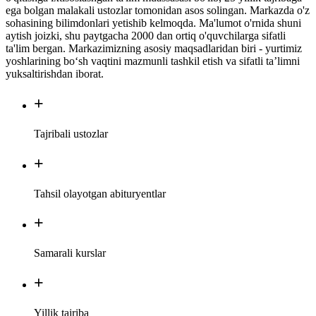
ega bolgan malakali ustozlar tomonidan asos solingan. Markazda o'z
sohasining bilimdonlari yetishib kelmoqda. Ma'lumot o'rnida shuni
aytish joizki, shu paytgacha 2000 dan ortiq o'quvchilarga sifatli
ta'lim bergan. Markazimizning asosiy maqsadlaridan biri - yurtimiz
yoshlarining bo‘sh vaqtini mazmunli tashkil etish va sifatli ta’limni
yuksaltirishdan iborat.
+
Tajribali
ustozlar
+
Tahsil olayotgan
abituryentlar
+
Samarali
kurslar
+
Yillik
tajriba