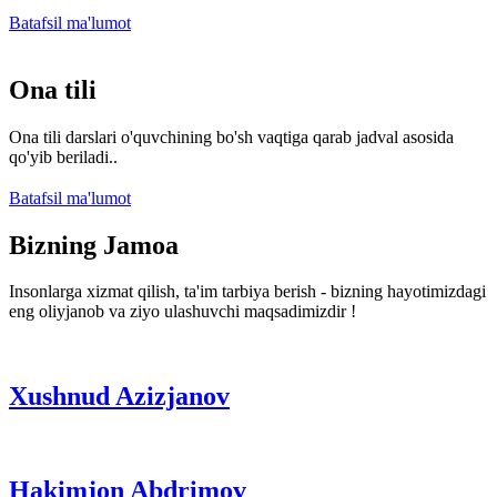
Batafsil ma'lumot
Ona tili
Ona tili darslari o'quvchining bo'sh vaqtiga qarab jadval asosida
qo'yib beriladi..
Batafsil ma'lumot
Bizning Jamoa
Insonlarga xizmat qilish, ta'im tarbiya berish - bizning hayotimizdagi
eng oliyjanob va ziyo ulashuvchi maqsadimizdir !
Xushnud Azizjanov
Hakimjon Abdrimov