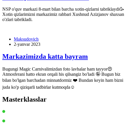
NSP o'quv markazi 8-mart bilan barcha xotin-qizlarni tabriklaydi🥳
Xotin qizlarimizni markazimiz rahbari Xushnud Azizjanov shaxsan
o'zlari tabrikladi.
Maksudovich
2-yanvar 2023
Markazimizda katta bayram
Bugungi Magic Carnivalimizdan foto lavhalar ham tayyor😍
Atmosferani hatto ekran orqali his qilsangiz bo'ladi 🤪 Bugun biz
bilan bo'lgan barchadan minnatdormiz ❤️ Bundan keyin ham bizni
juda ko'p qiziqarli tadbirlar kutmoqda☺️
Masterklasslar