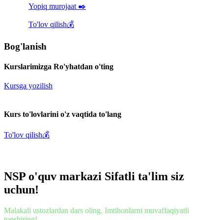
Yopiq murojaat ✒️
To'lov qilish💰
Bog'lanish
Kurslarimizga
Ro'yhatdan o'ting
Kursga yozilish
Kurs to'lovlarini o'z vaqtida
to'lang
To'lov qilish💰
NSP o'quv markazi
Sifatli ta'lim siz
uchun!
Malakali ustozlardan dars oling. Imtihonlarni muvaffaqiyatli
topshiring!