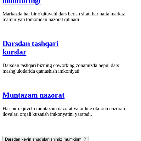
monitoringi
Markazda har bir o'qituvchi dars berish sifati har hafta markaz
mamuriyati tomonidan nazorat qilinadi
Darsdan tashqari
kurslar
Darsdan tashqari bizning coworking zonamizda bepul dars
mashg'ulotlarida qatnashish imkoniyati
Muntazam nazorat
Har bir o'quvchi muntazam nazorat va online ota-ona nazorati
ilovalari orqali kuzatish imkonyatini yaratadi.
Darsdan keyin shug'ulanishimiz mumkinmi ?