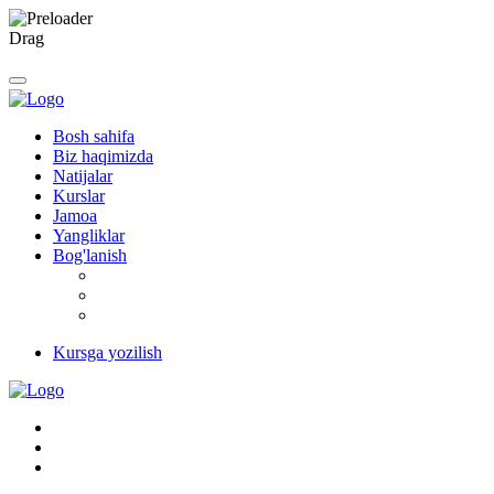
Drag
Bosh sahifa
Biz haqimizda
Natijalar
Kurslar
Jamoa
Yangliklar
Bog'lanish
Kursga yozilish