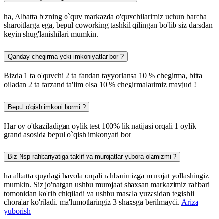
ha, Albatta bizning o`quv markazda o'quvchilarimiz uchun barcha
sharoitlarga ega, bepul coworking tashkil qilingan bo'lib siz darsdan
keyin shug'lanishilari mumkin.
Qanday chegirma yoki imkoniyatlar bor ?
Bizda 1 ta o'quvchi 2 ta fandan tayyorlansa 10 % chegirma, bitta
oiladan 2 ta farzand ta'lim olsa 10 % chegirmalarimiz mavjud !
Bepul o'qish imkoni bormi ?
Har oy o'tkaziladigan oylik test 100% lik natijasi orqali 1 oylik
grand asosida bepul o`qish imkonyati bor
Biz Nsp rahbariyatiga taklif va murojatlar yubora olamizmi ?
ha albatta quydagi havola orqali rahbarimizga murojat yollashingiz
mumkin. Siz jo'natgan ushbu murojaat shaxsan markazimiz rahbari
tomonidan ko'rib chiqiladi va ushbu masala yuzasidan tegishli
choralar ko'riladi. ma'lumotlaringiz 3 shaxsga berilmaydi.
Ariza
yuborish