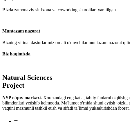
Bizda zamonaviy sinfxona va coworking sharoitlari yaratilgan. .
Muntazam nazorat
Bizning virtual dasturlarimiz orqali o'quvchilar muntazam nazorat qili
Biz haqimizda
Natural Sciences
Project
NSP o'quv markazi
- Xorazmdagi eng katta, tabiiy fanlarni o'qitishg
bilimdonlari yetishib kelmoqda. Ma'lumot o'rnida shuni aytish joizki, 
vaqtini mazmunli tashkil etish va sifatli ta’limni yuksaltirishdan iborat.
+