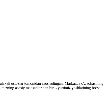
n malakali ustozlar tomonidan asos solingan. Markazda o'z sohasining
zimizning asosiy maqsadlaridan biri - yurtimiz yoshlarining bo‘sh