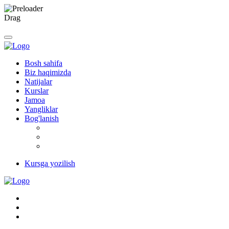
Drag
Bosh sahifa
Biz haqimizda
Natijalar
Kurslar
Jamoa
Yangliklar
Bog'lanish
Kursga yozilish