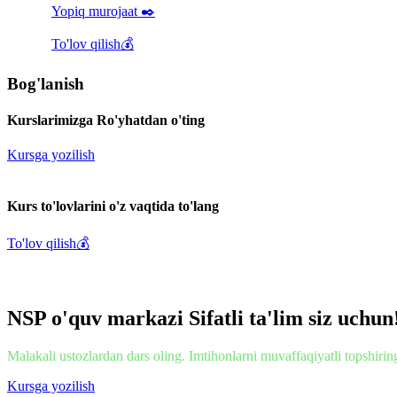
Yopiq murojaat ✒️
To'lov qilish💰
Bog'lanish
Kurslarimizga
Ro'yhatdan o'ting
Kursga yozilish
Kurs to'lovlarini o'z vaqtida
to'lang
To'lov qilish💰
NSP o'quv markazi
Sifatli ta'lim siz uchun
Malakali ustozlardan dars oling. Imtihonlarni muvaffaqiyatli topshirin
Kursga yozilish