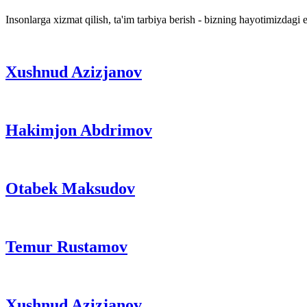
Insonlarga xizmat qilish, ta'im tarbiya berish - bizning hayotimizdagi
Xushnud Azizjanov
Hakimjon Abdrimov
Otabek Maksudov
Temur Rustamov
Xushnud Azizjanov