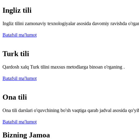
Ingliz tili
Ingliz tilini zamonaviy texnologiyalar asosida davomiy ravishda o'rga
Batafsil ma'lumot
Turk tili
Qardosh xalq Turk tilini maxsus metodlarga binoan o'rganing .
Batafsil ma'lumot
Ona tili
Ona tili darslari o'quvchining bo'sh vaqtiga qarab jadval asosida qo'yib
Batafsil ma'lumot
Bizning Jamoa