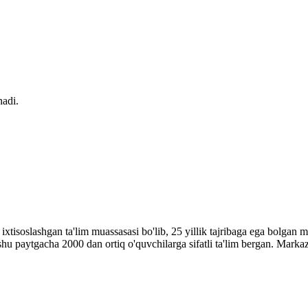
nadi.
a ixtisoslashgan ta'lim muassasasi bo'lib, 25 yillik tajribaga ega bolga
shu paytgacha 2000 dan ortiq o'quvchilarga sifatli ta'lim bergan. Marka