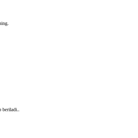
ning.
 beriladi..