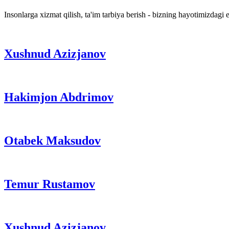
Insonlarga xizmat qilish, ta'im tarbiya berish - bizning hayotimizdagi
Xushnud Azizjanov
Hakimjon Abdrimov
Otabek Maksudov
Temur Rustamov
Xushnud Azizjanov