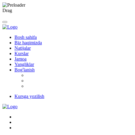
Drag
Bosh sahifa
Biz haqimizda
Natijalar
Kurslar
Jamoa
Yangliklar
Bog'lanish
Kursga yozilish