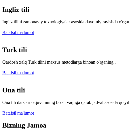
Ingliz tili
Ingliz tilini zamonaviy texnologiyalar asosida davomiy ravishda o'rga
Batafsil ma'lumot
Turk tili
Qardosh xalq Turk tilini maxsus metodlarga binoan o'rganing .
Batafsil ma'lumot
Ona tili
Ona tili darslari o'quvchining bo'sh vaqtiga qarab jadval asosida qo'yib
Batafsil ma'lumot
Bizning Jamoa