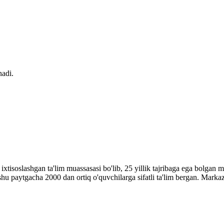
nadi.
a ixtisoslashgan ta'lim muassasasi bo'lib, 25 yillik tajribaga ega bolga
shu paytgacha 2000 dan ortiq o'quvchilarga sifatli ta'lim bergan. Marka