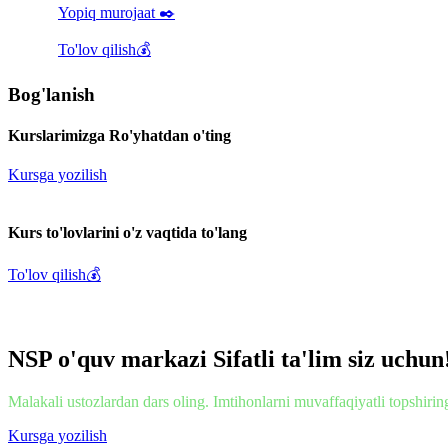
Yopiq murojaat ✒️
To'lov qilish💰
Bog'lanish
Kurslarimizga
Ro'yhatdan o'ting
Kursga yozilish
Kurs to'lovlarini o'z vaqtida
to'lang
To'lov qilish💰
NSP o'quv markazi
Sifatli ta'lim siz uchun
Malakali ustozlardan dars oling. Imtihonlarni muvaffaqiyatli topshirin
Kursga yozilish