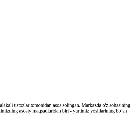
n malakali ustozlar tomonidan asos solingan. Markazda o'z sohasining
zimizning asosiy maqsadlaridan biri - yurtimiz yoshlarining bo‘sh