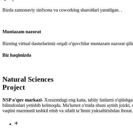
Bizda zamonaviy sinfxona va coworking sharoitlari yaratilgan. .
Muntazam nazorat
Bizning virtual dasturlarimiz orqali o'quvchilar muntazam nazorat qili
Biz haqimizda
Natural Sciences
Project
NSP o'quv markazi
- Xorazmdagi eng katta, tabiiy fanlarni o'qitishg
bilimdonlari yetishib kelmoqda. Ma'lumot o'rnida shuni aytish joizki, 
vaqtini mazmunli tashkil etish va sifatli ta’limni yuksaltirishdan iborat.
+