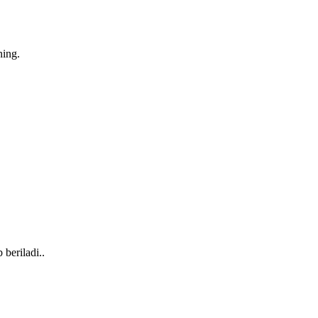
ning.
 beriladi..